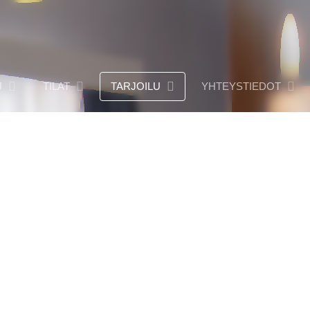
U
TILAT
TARJOILU
YHTEYSTIEDOT