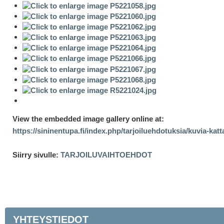
View the embedded image gallery online at:
https://sininentupa.fi/index.php/tarjoiluehdotuksia/kuvia-ka
Siirry sivulle:
TARJOILUVAIHTOEHDOT
YHTEYSTIEDOT