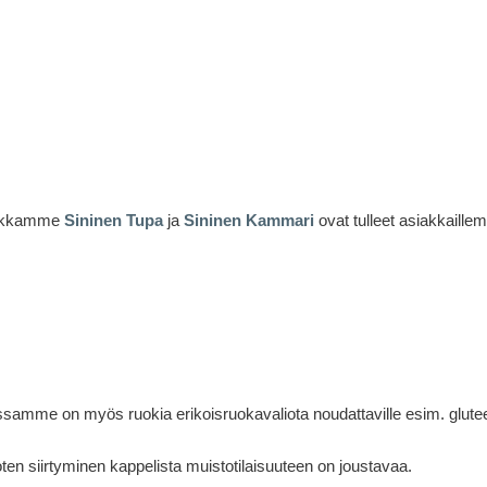
paikkamme
Sininen Tupa
ja
Sininen Kammari
ovat tulleet asiakkaille
massamme on myös ruokia erikoisruokavaliota noudattaville esim. glute
en siirtyminen kappelista muistotilaisuuteen on joustavaa.