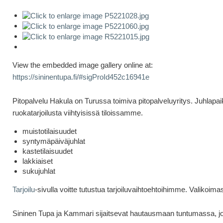
View the embedded image gallery online at:
https://sininentupa.fi/#sigProId452c16941e
Pitopalvelu Hakula on Turussa toimiva pitopalveluyritys. Juhla
ruokatarjoilusta viihtyisissä tiloissamme.
muistotilaisuudet
syntymäpäiväjuhlat
kastetilaisuudet
lakkiaiset
sukujuhlat
Tarjoilu
-sivulla voitte tutustua tarjoiluvaihtoehtoihimme. Valikoi
Sininen Tupa ja Kammari sijaitsevat hautausmaan tuntumassa, jot