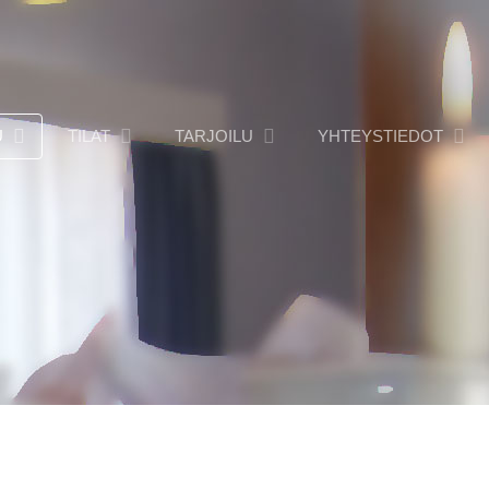
U
TILAT
TARJOILU
YHTEYSTIEDOT