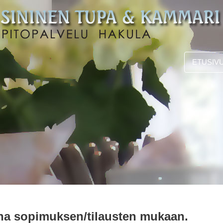
ETUSIV
nna sopimuksen/tilausten mukaan.