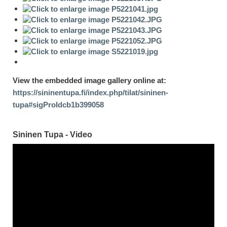
View the embedded image gallery online at:
https://sininentupa.fi/index.php/tilat/sininen-
tupa#sigProIdcb1b399058
Sininen Tupa - Video